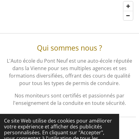
Qui sommes nous ?
L'Auto école du Pont Neuf est une auto-école réputée
dans la Vienne pour ses multiples agences et ses
formations diversifiées, offrant des cours de qualité
pour tous les types de permis de conduire.
Nos moniteurs sont certifiés et passionnés par
l'enseignement de la conduite en toute sécurité.
Ce site Web utilise des cookies pour améliorer
votre expérience et afficher des publicités
© 2026 Auto école du Pont Neuf
personnalisées. En cliquant sur "Accepter",
Propulsé par
Webador
vous consentez à l'utilisation de tous les