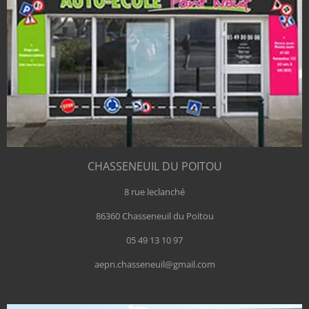
CHASSENEUIL DU POITOU
8 rue leclanché
86360 Chasseneuil du Poitou
05 49 13 10 97
aepn.chasseneuil@gmail.com